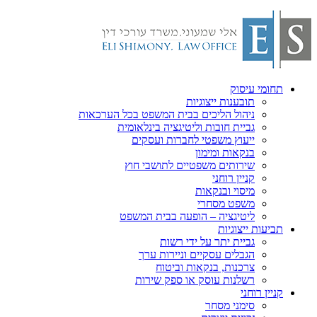
תחומי עיסוק
תובענות ייצוגיות
ניהול הליכים בבית המשפט בכל הערכאות
גביית חובות וליטיגציה בינלאומית
ייעוץ משפטי לחברות ועסקים
בנקאות ומימון
שירותים משפטיים לתושבי חוץ
קניין רוחני
מיסוי ובנקאות
משפט מסחרי
ליטיגציה – הופעה בבית המשפט
תביעות ייצוגיות
גביית יתר על ידי רשות
הגבלים עסקיים וניירות ערך
צרכנות, בנקאות וביטוח
רשלנות עוסק או ספק שירות
קניין רוחני
סימני מסחר