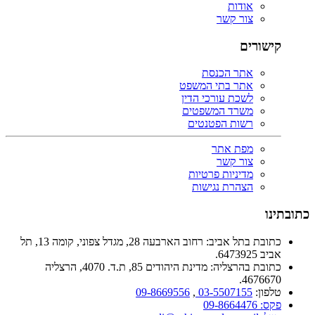
אודות
צור קשר
קישורים
אתר הכנסת
אתר בתי המשפט
לשכת עורכי הדין
משרד המשפטים
רשות הפטנטים
מפת אתר
צור קשר
מדיניות פרטיות
הצהרת נגישות
כתובתינו
כתובת בתל אביב: רחוב הארבעה 28, מגדל צפוני, קומה 13, תל
אביב 6473925.
כתובת בהרצליה: מדינת היהודים 85, ת.ד. 4070, הרצליה
4676670.
טלפון:
03-5507155
,
09-8669556
פקס: 09-8664476