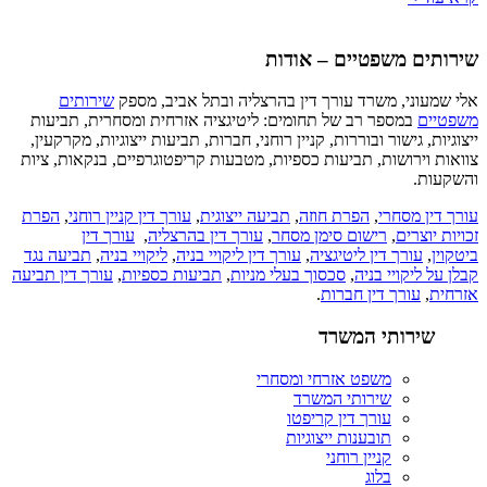
שירותים משפטיים – אודות
אלי שמעוני, משרד עורך דין בהרצליה ובתל אביב, מספק
שירותים
משפטיים
במספר רב של תחומים: ליטיגציה אזרחית ומסחרית, תביעות
ייצוגיות, גישור ובוררות, קניין רוחני, חברות, תביעות ייצוגיות, מקרקעין,
צוואות וירושות, תביעות כספיות, מטבעות קריפטוגרפיים, בנקאות, ציות
והשקעות.
עורך דין מסחרי
,
הפרת חוזה
,
תביעה ייצוגית
,
עורך דין קניין רוחני
,
הפרת
זכויות יוצרים
,
רישום סימן מסחר
,
עורך דין בהרצליה
,
עורך דין
ביטקוין
,
עורך דין ליטיגציה
,
עורך דין ליקויי בניה
,
ליקויי בניה
,
תביעה נגד
קבלן על ליקויי בניה
,
סכסוך בעלי מניות
,
תביעות כספיות
,
עורך דין תביעה
אזרחית
,
עורך דין חברות
.
שירותי המשרד
משפט אזרחי ומסחרי
שירותי המשרד
עורך דין קריפטו
תובענות ייצוגיות
קניין רוחני
בלוג