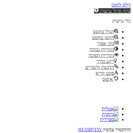
דילוג לתוכן
פתח סרגל נגישות
כלי נגישות
הגדל טקסט
הקטן טקסט
גווני אפור
ניגודיות גבוהה
ניגודיות הפוכה
רקע בהיר
הדגשת קישורים
פונט קריא
איפוס
התקשרו עכשיו:
03-5507155