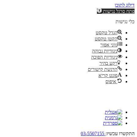
דילוג לתוכן
פתח סרגל נגישות
כלי נגישות
הגדל טקסט
הקטן טקסט
גווני אפור
ניגודיות גבוהה
ניגודיות הפוכה
רקע בהיר
הדגשת קישורים
פונט קריא
איפוס
התקשרו עכשיו:
03-5507155