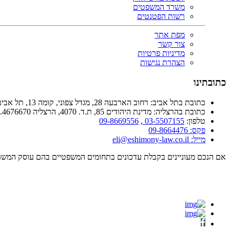
משרד המשפטים
רשות הפטנטים
מפת אתר
צור קשר
מדיניות פרטיות
הצהרת נגישות
כתובתינו
כתובת בתל אביב: רחוב הארבעה 28, מגדל צפוני, קומה 13, תל אביב 6473925.
כתובת בהרצליה: מדינת היהודים 85, ת.ד. 4070, הרצליה 4676670.
טלפון:
03-5507155
,
09-8669556
פקס: 09-8664476
מייל:
eli@eshimony-law.co.il
אם הנכם מעוניינים בקבלת עדכונים בתחומים המשפטיים בהם עוסק המשרד