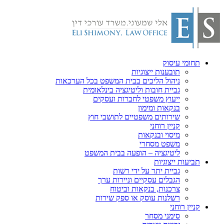
תחומי עיסוק
תובענות ייצוגיות
ניהול הליכים בבית המשפט בכל הערכאות
גביית חובות וליטיגציה בינלאומית
ייעוץ משפטי לחברות ועסקים
בנקאות ומימון
שירותים משפטיים לתושבי חוץ
קניין רוחני
מיסוי ובנקאות
משפט מסחרי
ליטיגציה – הופעה בבית המשפט
תביעות ייצוגיות
גביית יתר על ידי רשות
הגבלים עסקיים וניירות ערך
צרכנות, בנקאות וביטוח
רשלנות עוסק או ספק שירות
קניין רוחני
סימני מסחר