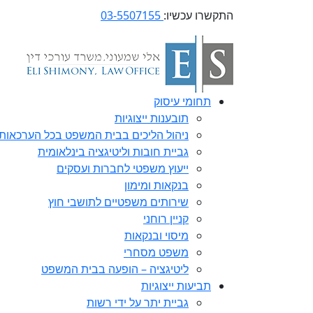
התקשרו עכשיו:
03-5507155
תחומי עיסוק
תובענות ייצוגיות
ניהול הליכים בבית המשפט בכל הערכאות
גביית חובות וליטיגציה בינלאומית
ייעוץ משפטי לחברות ועסקים
בנקאות ומימון
שירותים משפטיים לתושבי חוץ
קניין רוחני
מיסוי ובנקאות
משפט מסחרי
ליטיגציה – הופעה בבית המשפט
תביעות ייצוגיות
גביית יתר על ידי רשות