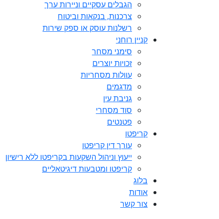
הגבלים עסקיים וניירות ערך
צרכנות, בנקאות וביטוח
רשלנות עוסק או ספק שירות
קניין רוחני
סימני מסחר
זכויות יוצרים
עוולות מסחריות
מדגמים
גניבת עין
סוד מסחרי
פטנטים
קריפטו
עורך דין קריפטו
ייעוץ וניהול השקעות בקריפטו ללא רישיון
קריפטו ומטבעות דיגיטאליים
בלוג
אודות
צור קשר