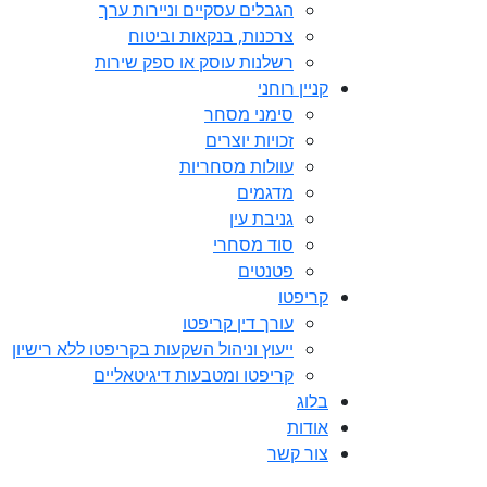
הגבלים עסקיים וניירות ערך
צרכנות, בנקאות וביטוח
רשלנות עוסק או ספק שירות
קניין רוחני
סימני מסחר
זכויות יוצרים
עוולות מסחריות
מדגמים
גניבת עין
סוד מסחרי
פטנטים
קריפטו
עורך דין קריפטו
ייעוץ וניהול השקעות בקריפטו ללא רישיון
קריפטו ומטבעות דיגיטאליים
בלוג
אודות
צור קשר