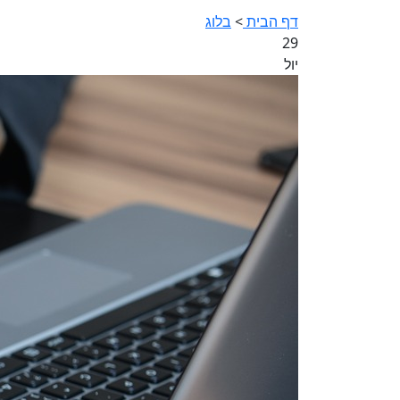
דף הבית
>
בלוג
29
יול