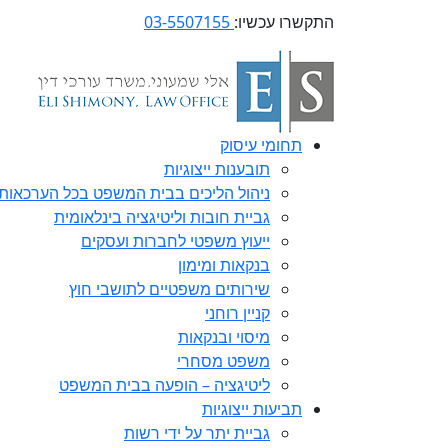
התקשרו עכשיו:
03-5507155
תחומי עיסוק
תובענות ייצוגיות
ניהול הליכים בבית המשפט בכל הערכאות
גביית חובות וליטיגציה בינלאומית
ייעוץ משפטי לחברות ועסקים
בנקאות ומימון
שירותים משפטיים לתושבי חוץ
קניין רוחני
מיסוי ובנקאות
משפט מסחרי
ליטיגציה – הופעה בבית המשפט
תביעות ייצוגיות
גביית יתר על ידי רשות