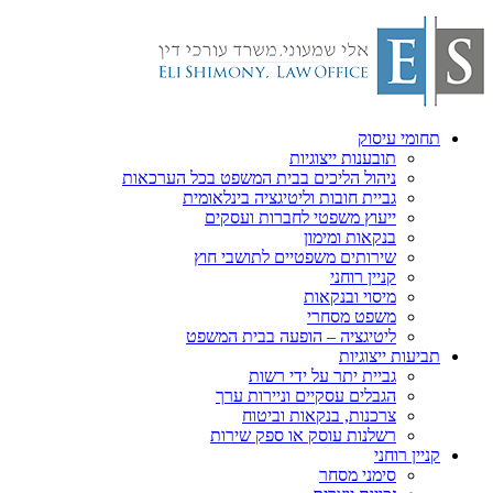
תחומי עיסוק
תובענות ייצוגיות
ניהול הליכים בבית המשפט בכל הערכאות
גביית חובות וליטיגציה בינלאומית
ייעוץ משפטי לחברות ועסקים
בנקאות ומימון
שירותים משפטיים לתושבי חוץ
קניין רוחני
מיסוי ובנקאות
משפט מסחרי
ליטיגציה – הופעה בבית המשפט
תביעות ייצוגיות
גביית יתר על ידי רשות
הגבלים עסקיים וניירות ערך
צרכנות, בנקאות וביטוח
רשלנות עוסק או ספק שירות
קניין רוחני
סימני מסחר