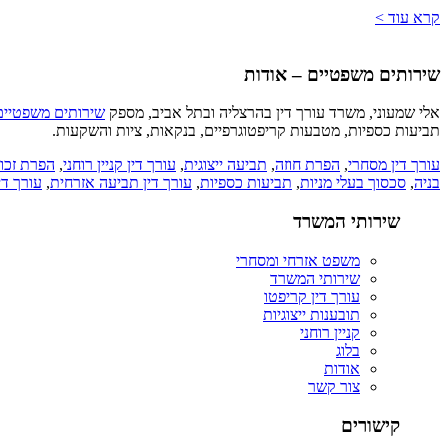
קרא עוד >
שירותים משפטיים – אודות
אלי שמעוני, משרד עורך דין בהרצליה ובתל אביב, מספק
שירותים משפטיים
תביעות כספיות, מטבעות קריפטוגרפיים, בנקאות, ציות והשקעות.
עורך דין מסחרי
,
הפרת חוזה
,
תביעה ייצוגית
,
עורך דין קניין רוחני
,
הפרת זכוי
בניה
,
סכסוך בעלי מניות
,
תביעות כספיות
,
עורך דין תביעה אזרחית
,
עורך די
שירותי המשרד
משפט אזרחי ומסחרי
שירותי המשרד
עורך דין קריפטו
תובענות ייצוגיות
קניין רוחני
בלוג
אודות
צור קשר
קישורים