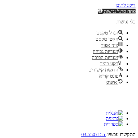
דילוג לתוכן
פתח סרגל נגישות
כלי נגישות
הגדל טקסט
הקטן טקסט
גווני אפור
ניגודיות גבוהה
ניגודיות הפוכה
רקע בהיר
הדגשת קישורים
פונט קריא
איפוס
התקשרו עכשיו:
03-5507155