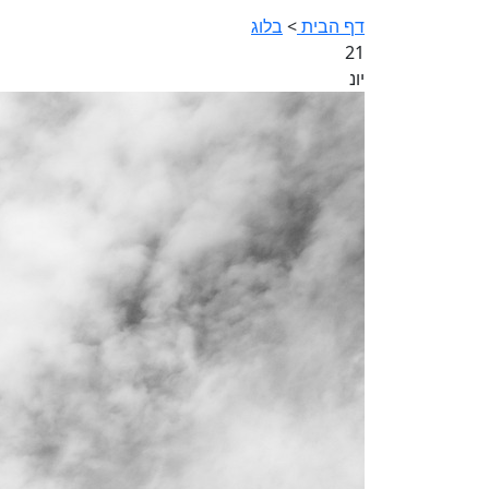
דף הבית
>
בלוג
21
יונ