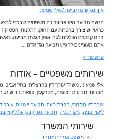
איך מגישים תביעה /
אלי שמעוני
הגשת תביעה היא פרוצדורה משפטית שבכדי לבצע
כראוי יש צורך בהכרות עם החוק, התקנות והפסיקה
בהם קבועים הכללים לגבי אופן הגשת תביעה. כאשר
אתם מעוניינים להגיש תביעה נגד אדם ...
קרא עוד >
שירותים משפטיים – אודות
אלי שמעוני, משרד עורך דין בהרצליה ובתל אביב, 
חברות, תביעות ייצוגיות, מקרקעין, צוואות וירושות,
עורך דין מסחרי
,
הפרת חוזה
,
תביעה ייצוגית
,
עורך דין
ליקויי בניה
,
ליקויי בניה
,
תביעה נגד קבלן על ליקויי בני
שירותי המשרד
משפט אזרחי ומסחרי