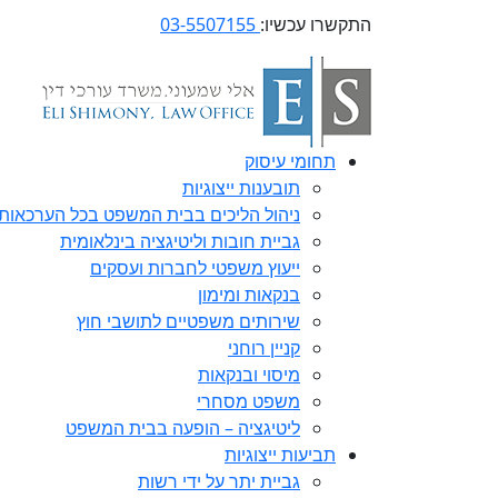
התקשרו עכשיו:
03-5507155
תחומי עיסוק
תובענות ייצוגיות
ניהול הליכים בבית המשפט בכל הערכאות
גביית חובות וליטיגציה בינלאומית
ייעוץ משפטי לחברות ועסקים
בנקאות ומימון
שירותים משפטיים לתושבי חוץ
קניין רוחני
מיסוי ובנקאות
משפט מסחרי
ליטיגציה – הופעה בבית המשפט
תביעות ייצוגיות
גביית יתר על ידי רשות