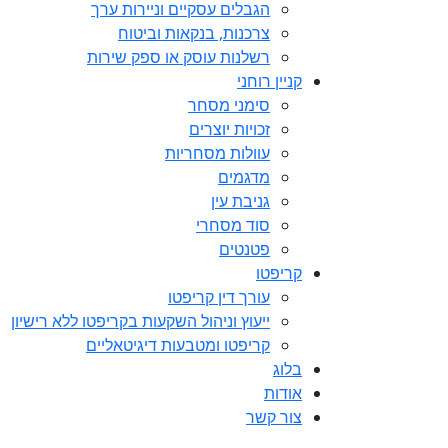
הגבלים עסקיים וניירות ערך
צרכנות, בנקאות וביטוח
רשלנות עוסק או ספק שירות
קניין רוחני
סימני מסחר
זכויות יוצרים
עוולות מסחריות
מדגמים
גניבת עין
סוד מסחרי
פטנטים
קריפטו
עורך דין קריפטו
ייעוץ וניהול השקעות בקריפטו ללא רישיון
קריפטו ומטבעות דיגיטאליים
בלוג
אודות
צור קשר