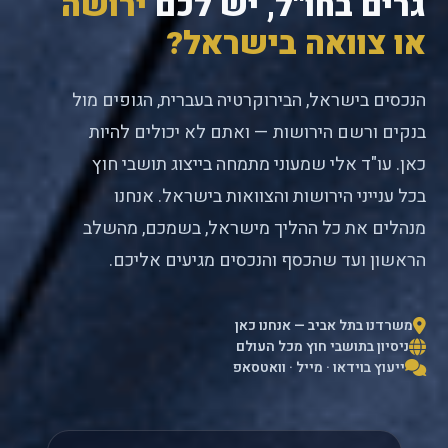
גרים בחו"ל, יש לכם
ירושה
או צוואה בישראל?
הנכסים בישראל, הבירוקרטיה בעברית, הגופים מול
בנקים ורשם הירושות — ואתם לא יכולים להיות
כאן. עו"ד אלי שמעוני מתמחה בייצוג תושבי חוץ
בכל ענייני הירושות והצוואות בישראל. אנחנו
מנהלים את כל ההליך מישראל, בשמכם, מהשלב
הראשון ועד שהכסף והנכסים מגיעים אליכם.
משרדנו בתל אביב — אנחנו כאן
ניסיון בתושבי חוץ מכל העולם
ייעוץ בוידאו · מייל · וואטסאפ