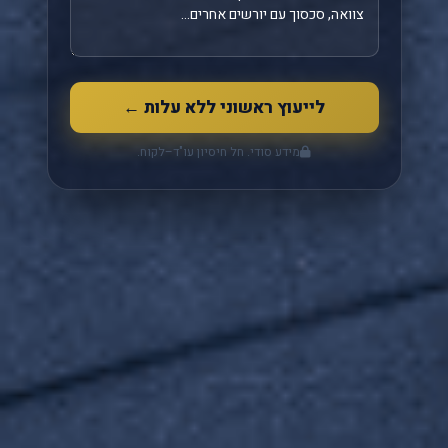
לייעוץ ראשוני ללא עלות ←
מידע סודי. חל חיסיון עו"ד–לקוח.