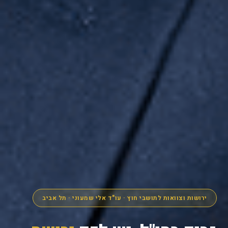
ירושות וצוואות לתושבי חוץ · עו"ד אלי שמעוני · תל אביב