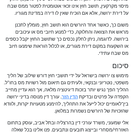
מיסוי מקרקעין, תושב חוץ אינו זכאי אוטומטית לפטור ממס שבח
על דירת ירושה, אלא אם הוכיח שאין לו דירה במדינת מגוריו.
משום כך, כאשר אחד היורשים הוא תושב חוץ, מומלץ לתכנן
מראש את הצוואה והחלוקה, כדי למנוע חיובי מס או עיכובים
בירושה. לדוגמה, ניתן לחלק נכסים כך שתושב החוץ יקבל כספים
או השקעות במקום דירת מגורים, או לכלול הוראות שימנעו חיוב
מס שבח עתידי.
סיכום
מימוש צו ירושה בישראל על ידי תושבי חוץ דורש שילוב של הליך
משפטי, נוטריוני ובנקאי, ולעיתים גם תיאום מול רשויות מס בחו"ל.
ההליך הפך נגיש יותר בזכות דיגיטציה מלאה, אך הוא עדיין מחייב
הקפדה על פרטים ובדיקת
הדין הזר
. עורך דין מנוסה בדיני ירושה
בין־לאומיים יכול לייעל את התהליך, להימנע מטעויות יקרות, ולוודא
שהזכויות של היורשים נשמרות במלואן.
אלי שמעוני, משרד עורכי דין בהרצליה ובתל אביב, עוסק בתחום
האזרחי/מסחרי ובייצוג תובעים ונתבעים. פנו אלינו בכל שאלה