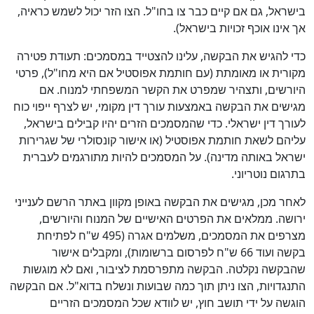
בישראל, גם אם קיים כבר צו בחו"ל. הצו הזר יכול לשמש כראיה,
אך אינו אוכף זכויות בישראל).
כדי להגיש את הבקשה, עלינו להצטייד במסמכים: תעודת פטירה
מקורית או מאומתת (עם חותמת אפוסטיל אם היא מחו"ל), פרטי
היורשים, ותצהיר שמפרט את הקשר המשפחתי למנוח. אם
מגישים את הבקשה באמצעות עורך דין מקומי, יש לצרף ייפוי כוח
לעורך דין ישראלי. כדי שהמסמכים הזרים יהיו קבילים בישראל,
עליהם לשאת חותמת אפוסטיל (או אישור קונסולרי של שגרירות
ישראל באותה מדינה). על המסמכים להיות מתורגמים לעברית
בתרגום נוטריוני.
לאחר מכן, מגישים את הבקשה באופן מקוון באתר הרשם לענייני
ירושה. ממלאים את הפרטים האישיים של המנוח והיורשים,
מצרפים את המסמכים, משלמים אגרה (495 ש"ח לפתיחת
בקשה ועוד 66 ש"ח לפרסום ברשומות), ומקבלים אישור
שהבקשה נקלטה. הבקשה מתפרסמת לציבור, ואם לא מוגשות
התנגדויות, הצו ניתן תוך כמה שבועות ונשלח בדוא"ל. אם הבקשה
הוגשה על ידי תושב חוץ, יש לוודא שכל המסמכים הזריים