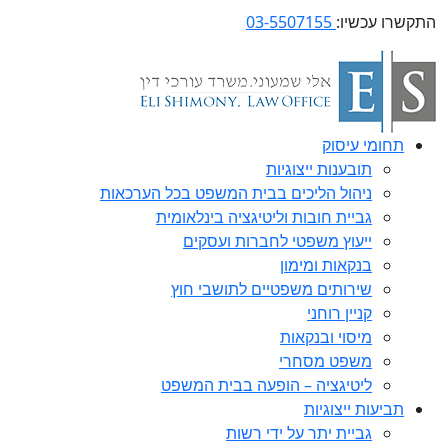
התקשרו עכשיו:
03-5507155
תחומי עיסוק
תובענות ייצוגיות
ניהול הליכים בבית המשפט בכל הערכאות
גביית חובות וליטיגציה בינלאומית
ייעוץ משפטי לחברות ועסקים
בנקאות ומימון
שירותים משפטיים לתושבי חוץ
קניין רוחני
מיסוי ובנקאות
משפט מסחרי
ליטיגציה – הופעה בבית המשפט
תביעות ייצוגיות
גביית יתר על ידי רשות