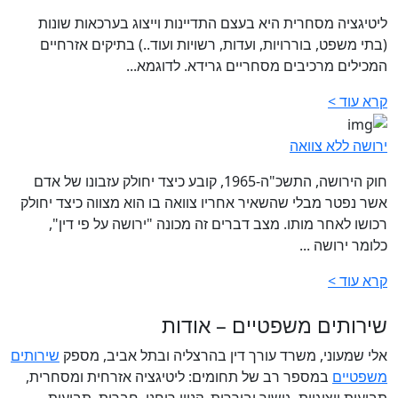
ליטיגציה מסחרית היא בעצם התדיינות וייצוג בערכאות שונות
(בתי משפט, בוררויות, ועדות, רשויות ועוד..) בתיקים אזרחיים
המכילים מרכיבים מסחריים גרידא. לדוגמא...
קרא עוד >
ירושה ללא צוואה
חוק הירושה, התשכ"ה-1965, קובע כיצד יחולק עזבונו של אדם
אשר נפטר מבלי שהשאיר אחריו צוואה בו הוא מצווה כיצד יחולק
רכושו לאחר מותו. מצב דברים זה מכונה "ירושה על פי דין",
כלומר ירושה ...
קרא עוד >
שירותים משפטיים – אודות
אלי שמעוני, משרד עורך דין בהרצליה ובתל אביב, מספק
שירותים
משפטיים
במספר רב של תחומים: ליטיגציה אזרחית ומסחרית,
תביעות ייצוגיות, גישור ובוררות, קניין רוחני, חברות, תביעות