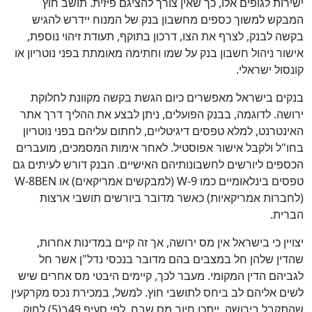
ישירות לגופים אלו, כך שאין צורך להציגם פיזית. תושב חוץ
המבקש למשוך כספים מחשבון בנק של המנוח יידרש להגיש
בקשה לבנק, לצרף את הצו, דרכון בתוקף, תעודת זיהוי נוספת,
אישור ניהול חשבון בנק על שמו וחתימה מאומתת בפני נוטריון או
קונסול ישראלי.
בנקים בישראל מאפשרים כיום הגשת בקשה מקוונת לחלוקת
ירושה. לדוגמה, בבנק הפועלים, ניתן לבצע את ההליך דרך אתר
האינטרנט, למלא טפסים דיגיטליים, לחתום עליהם בפני נוטריון
בחו"ל ולקבל אישור אפוסטיל. לאחר אימות המסמכים, מועברים
הכספים ליורשים לחשבונותיהם האישיים. הבנק דורש לעיתים גם
טפסים בינלאומיים כמו W-9 (למבקשים אמריקאים) או W-8BEN
(לחברות אמריקאיות) כאשר מדובר ביורשים תושבי ארצות
הברית.
יצויין כי בישראל אין מס ירושה, אך זה קיים במדינות אחרות,
שהדין שלהן חל במצבים בהם מדובר בנכסי נדל"ן אשר חל
לגביהם הדין המקומי. מעבר לכך, קיימים היבטי מס אחרים שיש
לשים אליהם לב ביחס לתושבי חוץ. למשל, במכירת נכס מקרקעין
שהתקבל בירושה, ייתכן חיוב מס שבח. לפי סעיף 49ב(5) לחוק