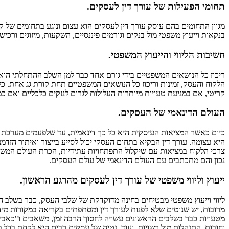
תחומי הפעילות של עורך דין לעסקים.
מגוון התחומים בהם עוסק עורך דין לעסקים הוא עצום ונוגע בתחומים של קניי
בנקאות וייעוץ משפטי מול בנקים וגורמים פיננסיים, השקעות, מיזוגים ורכישו
חשיבות הליווי והייעוץ המשפטי.
ריכוז כל הנושאים המשפטיים בידי גורם אחד כבר למן השלב ההתחלתי הוא 
הלקוח והעסק, זמינות וריכוז כל הנושאים המשפטיים תחת קורת גג אחת. כ
קריטי, אם במניעת טעויות מיותרות העלולות לגרום לנזקים כלכליים ואם כ
העולם הדינאמי של העסקים.
כיום כאשר המציאות העיסקית היא כל כך דינאמית, עד שלפעמים מערכת 
היא עצומה. עורך דין הבקיא בתחום העסקי יכול לסייע בייצור ואיתור הז
צרכי הלקוח במציאות עם שיקלול התפתחויות עתידיות, הכרת העולם המשפט
נכון והם מתכתבים עם העולם הדינאמי של עולם העסקים.
ייעוץ וליווי משפטי של עורך דין לעסקים מהרגע הראשון.
ליווי וייעוץ משפטי מבטיחים בחינה מדוקדקת של שלבי העסק, כבר בשלב הרע
מרובות, יש שנוטים שלא לפנות לעורך דין ומסתפתים בקריאה במקורות מידע
מטעויות כבר בשלבים הראשונים עשויה לחסוך הרבה זמן, משאבים ו"כאבי ר
וחובות, התנהלות מול רשויות, ועוד. נטיה של עסקים רבים היא לקחת בכל פ