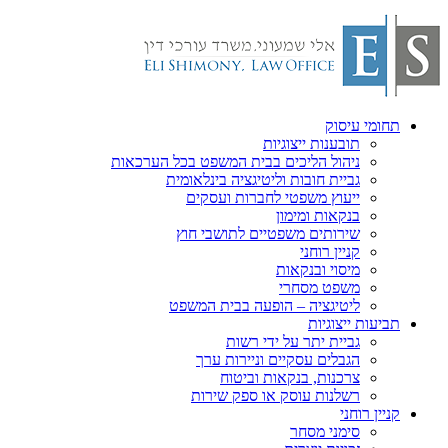
תחומי עיסוק
תובענות ייצוגיות
ניהול הליכים בבית המשפט בכל הערכאות
גביית חובות וליטיגציה בינלאומית
ייעוץ משפטי לחברות ועסקים
בנקאות ומימון
שירותים משפטיים לתושבי חוץ
קניין רוחני
מיסוי ובנקאות
משפט מסחרי
ליטיגציה – הופעה בבית המשפט
תביעות ייצוגיות
גביית יתר על ידי רשות
הגבלים עסקיים וניירות ערך
צרכנות, בנקאות וביטוח
רשלנות עוסק או ספק שירות
קניין רוחני
סימני מסחר