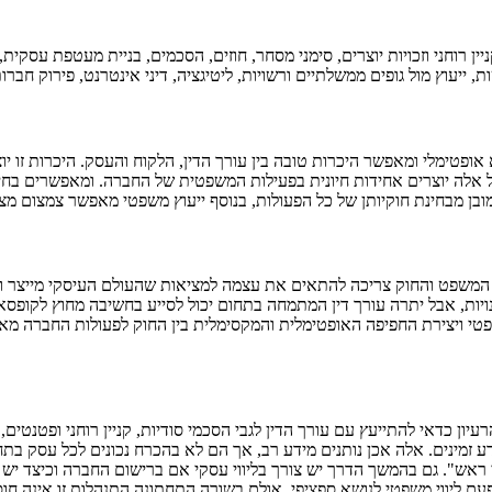
ן רוחני וזכויות יוצרים, סימני מסחר, חוזים, הסכמים, בניית מעטפת עסקית,
ת, ייעוץ מול גופים ממשלתיים ורשויות, ליטיגציה, דיני אינטרנט, פירוק חברו
אופטימלי ומאפשר היכרות טובה בין עורך הדין, הלקוח והעסק. היכרות זו
ל אלה יוצרים אחידות חיונית בפעילות המשפטית של החברה. ומאפשרים בחי
מובן מבחינת חוקיותן של כל הפעולות, בנוסף ייעוץ משפטי מאפשר צמצום מצ
המשפט והחוק צריכה להתאים את עצמה למציאות שהעולם העיסקי מייצר וה
דמנויות, אבל יתרה עורך דין המתמחה בתחום יכול לסייע בחשיבה מחוץ לקופ
י ויצירת החפיפה האופטימלית והמקסימלית בין החוק לפעולות החברה מאפ
יון כדאי להתייעץ עם עורך הדין לגבי הסכמי סודיות, קניין רוחני ופטנטי
 זמינים. אלה אכן נותנים מידע רב, אך הם לא בהכרח נכונים לכל עסק בתחי
אש". גם בהמשך הדרך יש צורך בליווי עסקי אם ברישום החברה וכיצד יש לר
עם ליווי משפטי לנושא ספציפי, אולם בשורה התחתונה התנהלות זו אינה חוס