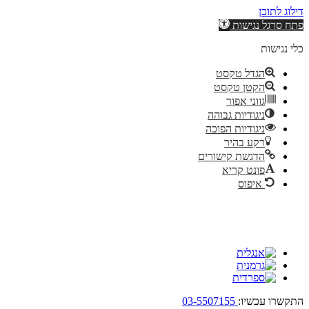
דילוג לתוכן
פתח סרגל נגישות
כלי נגישות
הגדל טקסט
הקטן טקסט
גווני אפור
ניגודיות גבוהה
ניגודיות הפוכה
רקע בהיר
הדגשת קישורים
פונט קריא
איפוס
התקשרו עכשיו:
03-5507155