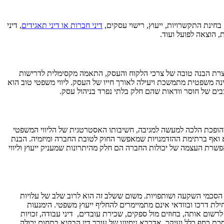
 בחינת התקשרויות, ייעוץ, רישוי עסקים,
דיני חברות או דיני תאגידים
, דיני
ת, הוצאה לפועל ועוד.
 יוצרת הבנה טובה של צרכי הלקוח והעסק, התאמה מקסימלית לדרישות
נה משפטית מתמשכת ויעילה לאורך חייו של העסק. ליווי משפטי טוב הוא
בים של חוסר וודאות שהם חלק בלתי נפרד בניהול עסק.
ופכת הלכה למעשה למגיבה, חשיבותו האסטרטגית של הליווי המשפטי
סא ואף ברתימת ההזדמנויות שמאפשר החוק לטובת החברה ומיזמיה. הבנת
שרת העצמה של יכולות החברה הם חלק מהיתרונות שמעניק ייעוץ וליווי
ם, הסכמי השקעה ושותפויות. משום ששלב זה הוא לרוב שלב של עלויות
לת דרכו ובוודאי אינם מתמיימרים להחליף ייעוץ משפטי. הימנעות
שום אותה, בחוזים מול ספקים, שכירת עובדים, דיני עבודה, זכויות
כת כסף כלל ועיקר, אדרבא ניסיונו של עורך דין הבקיא בתחום יכולה