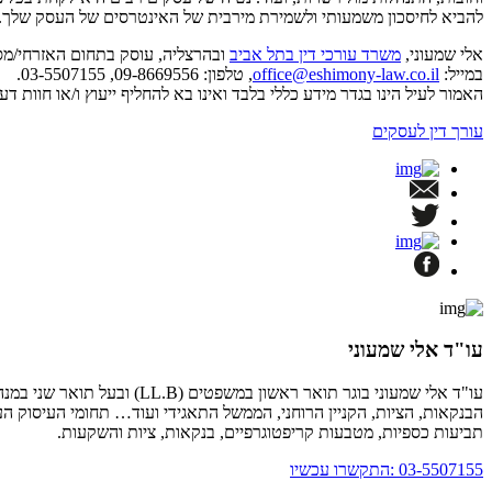
להביא לחיסכון משמעותי ולשמירת מירבית של האינטרסים של העסק שלך.
אלי שמעוני,
משרד עורכי דין בתל אביב
ובהרצליה, עוסק בתחום האזרחי/מסחר
במייל:
office@eshimony-law.co.il
, טלפון: 09-8669556, 03-5507155.
האמור לעיל הינו בגדר מידע כללי בלבד ואינו בא להחליף ייעוץ ו/או חוו
עורך דין לעסקים
עו"ד אלי שמעוני
הבנקאות, הציות, הקניין הרוחני, הממשל התאגידי ועוד… תחומי העיסוק העיקרי
תביעות כספיות, מטבעות קריפטוגרפיים, בנקאות, ציות והשקעות.
03-5507155 :התקשרו עכשיו