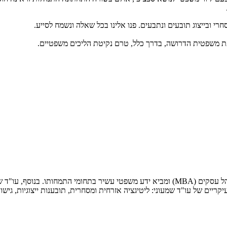
י ובייצוג תובעים ונתבעים. פנו אלינו בכל שאלה ונשמח לסייע.
ת דעת משפטית הדרושה, בדרך כלל, טרם נקיטת הליכים משפטיים.
עו"ד אלי שמעוני בוגר תואר ראשון במשפטים (LL.B) ובעל תואר שני במנהל עסקים (MBA) ומביא 
ים של עו"ד שמעוני: ליטיגציה אזרחית ומסחרית, תובענות ייצוגיות, גישור וב