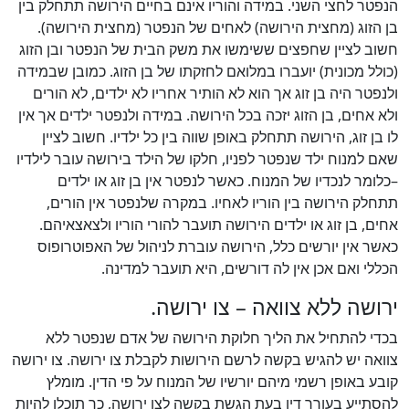
הנפטר לחצי השני. במידה והוריו אינם בחיים הירושה תתחלק בין
בן הזוג (מחצית הירושה) לאחים של הנפטר (מחצית הירושה).
חשוב לציין שחפצים ששימשו את משק הבית של הנפטר ובן הזוג
(כולל מכונית) יועברו במלואם לחזקתו של בן הזוג. כמובן שבמידה
ולנפטר היה בן זוג אך הוא לא הותיר אחריו לא ילדים, לא הורים
ולא אחים, בן הזוג יזכה בכל הירושה. במידה ולנפטר ילדים אך אין
לו בן זוג, הירושה תתחלק באופן שווה בין כל ילדיו. חשוב לציין
שאם למנוח ילד שנפטר לפניו, חלקו של הילד בירושה עובר לילדיו
–כלומר לנכדיו של המנוח. כאשר לנפטר אין בן זוג או ילדים
תתחלק הירושה בין הוריו לאחיו. במקרה שלנפטר אין הורים,
אחים, בן זוג או ילדים הירושה תועבר להורי הוריו ולצאצאיהם.
כאשר אין יורשים כלל, הירושה עוברת לניהול של האפוטרופוס
הכללי ואם אכן אין לה דורשים, היא תועבר למדינה.
ירושה ללא צוואה – צו ירושה.
בכדי להתחיל את הליך חלוקת הירושה של אדם שנפטר ללא
צוואה יש להגיש בקשה לרשם הירושות לקבלת צו ירושה. צו ירושה
קובע באופן רשמי מיהם יורשיו של המנוח על פי הדין. מומלץ
להסתייע בעורך דין בעת הגשת בקשה לצו ירושה, כך תוכלו להיות