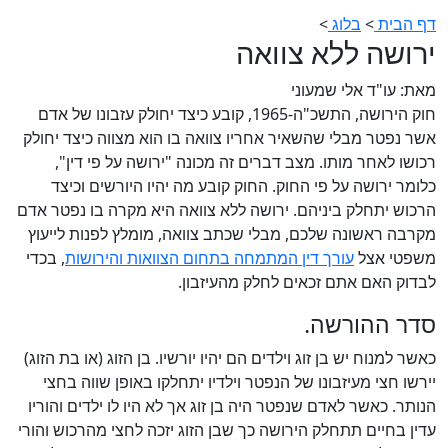
דף הבית
>
בלוג
>
ירושה ללא צוואה
מאת: עו"ד אלי שמעוני
חוק הירושה, התשכ"ה-1965, קובע כיצד יחולק עזבונו של אדם
אשר נפטר מבלי שהשאיר אחריו צוואה בו הוא מצווה כיצד יחולק
רכושו לאחר מותו. מצב דברים זה מכונה "ירושה על פי דין",
כלומר ירושה על פי החוק. החוק קובע מה יהיו היורשים וכיצד
הרכוש יתחלק ביניהם. ירושה ללא צוואה היא מקרה בו נפטר אדם
מקרבה ראשונה שלכם, מבלי שכתב צוואה, מומלץ לפנות לייעוץ
משפטי אצל
עורך דין המתמחה בתחום הצוואות והירושות
, בכדי
לבדוק האם אתם זכאים לחלק מהעיזבון.
סדר ההורשה.
כאשר למנוח יש בן זוג וילדים הם יהיו יורשיו. בן הזוג (או בת הזוג)
יירשו חצי מעיזבונו של הנפטר וילדיו יתחלקו באופן שווה בחצי
הנותר. כאשר לאדם שנפטר היה בן זוג אך לא היו לו ילדים והוריו
עדין בחיים תתחלק הירושה כך שבן הזוג יזכה לחצי מהרכוש והורי