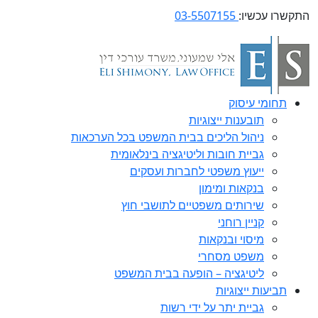
התקשרו עכשיו:
03-5507155
תחומי עיסוק
תובענות ייצוגיות
ניהול הליכים בבית המשפט בכל הערכאות
גביית חובות וליטיגציה בינלאומית
ייעוץ משפטי לחברות ועסקים
בנקאות ומימון
שירותים משפטיים לתושבי חוץ
קניין רוחני
מיסוי ובנקאות
משפט מסחרי
ליטיגציה – הופעה בבית המשפט
תביעות ייצוגיות
גביית יתר על ידי רשות