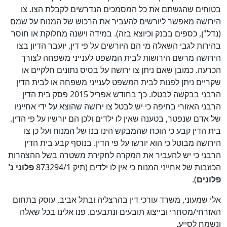
בטוחים שהגשתם את כל המסמכים הנדרשים לקבלת הצו. צו
הירושה מאפשר ליורשים להעביר את הרכוש של המנוח על שמם
(נדל"ן, כספים בבנק וכיוצא בזה). במידה וישנה מחלוקת או חוסר
בהירות לגבי השאלה מי הם היורשים על פי דין, יועבר הדיון בצו
הירושה מרשם הירושות לבית המשפט לענייני משפחה לצורך
הכרעה. כמובן שאם ניתן צו ירושה על בסיס נתונים חלקיים או
שקריים ניתן לפנות לבית המשפט לענייני משפחה או לבית הדין
הרבני בבקשה לבטלו. כך בחודש אפריל 2015 פסק בית הדין
הרבני האזורי בחיפה כי יש לבטל צו ירושה שהוצא על ידי אחייניו
של אדם שנפטר, בטענה שאין לו ילדים ולכן הם יורשיו על פי הדין.
בית הדין קבע כי הוכח שהמבקש הינו בנו של המנוח ועל כן צו
הירושה מבוטל כי הוא יורשו על פי הדין. בנוסף קבע בית הדין
הרבני כי יש להעביר את המקרה לחקירת משטרה בשל ההצהרות
הכוזבות של אחייני המנוח כי אין לו ילדים (תיק 873294/1
פלוני נ'
פלונים
).
אלי שמעוני, משרד עורכי דין בהרצליה ובתל אביב, עוסק בתחום
האזרחי/מסחרי ובייצוג תובעים ונתבעים. פנו אלינו בכל שאלה
ונשמח לסייע.