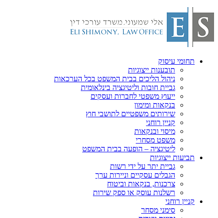
תחומי עיסוק
תובענות ייצוגיות
ניהול הליכים בבית המשפט בכל הערכאות
גביית חובות וליטיגציה בינלאומית
ייעוץ משפטי לחברות ועסקים
בנקאות ומימון
שירותים משפטיים לתושבי חוץ
קניין רוחני
מיסוי ובנקאות
משפט מסחרי
ליטיגציה – הופעה בבית המשפט
תביעות ייצוגיות
גביית יתר על ידי רשות
הגבלים עסקיים וניירות ערך
צרכנות, בנקאות וביטוח
רשלנות עוסק או ספק שירות
קניין רוחני
סימני מסחר