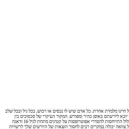
חיינו מלמדת אחרת. כל אדם שיש לו נכסים או רכוש, בכל גיל ובכל שלב
יובא לידיעתם באופן בהיר ומפורש. המקור העיקרי של סכסוכים בין
יורשים, הוא היעדר צוואה. במשרדנו, המתמחה בצוואות וירושות, אנו נייעץ לכם להסדיר את ענייני הירושה במסגרת צוואה פשוטה וברורה. ההסדרה תכלול התייחסות להסדרי אפוטרופסות על קטינים מתחת לגיל 16 ודאגה
 צוואה יכולה במקרים רבים לחסוך הוצאות של היורשים שלך לרשויות