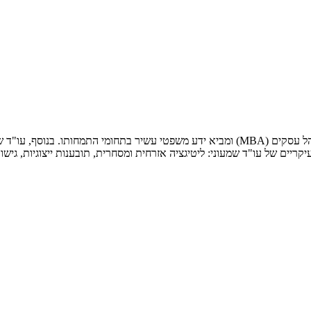
עו"ד אלי שמעוני בוגר תואר ראשון במשפטים (LL.B) ובעל תואר שני במנהל עסקים (MBA) ומביא 
ים של עו"ד שמעוני: ליטיגציה אזרחית ומסחרית, תובענות ייצוגיות, גישור וב