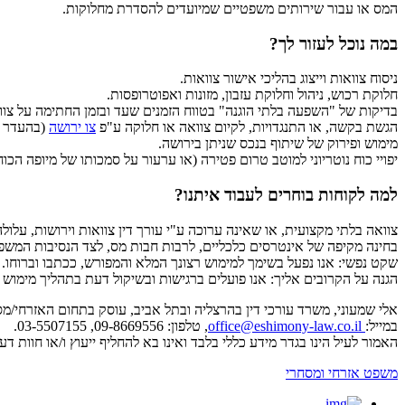
המס או עבור שירותים משפטיים שמיועדים להסדרת מחלוקות.
במה נוכל לעזור לך?
ניסוח צוואות וייצוג בהליכי אישור צוואות.
חלוקת רכוש, ניהול וחלוקת עזבון, מזונות ואפוטרופסות.
בדיקות של "השפעה בלתי הוגנה" בטווח הזמנים שעד ובזמן החתימה על צוו
הגשת בקשה, או התנגדויות, לקיום צוואה או חלוקה ע"פ
צו ירושה
(בהעדר צ
מימוש ופירוק של שיתוף בנכס שניתן בירושה.
יפויי כוח נוטריוני למוטב טרום פטירה (או ערעור על סמכותו של מיופה הכוח
למה לקוחות בוחרים לעבוד איתנו?
צוואה בלתי מקצועית, או שאינה ערוכה ע"י עורך דין צוואות וירושות, עלולה
בחינה מקיפה של אינטרסים כלכליים, לרבות חבות מס, לצד הנסיבות המשפ
שקט נפשי: אנו נפעל בשימך למימוש רצונך המלא והמפורש, ככתבו וברוחו.
הגנה על הקרובים אליך: אנו פועלים ברגישות ובשיקול דעת בתהליך מימוש 
אלי שמעוני, משרד עורכי דין בהרצליה ובתל אביב, עוסק בתחום האזרחי/מסח
במייל:
office@eshimony-law.co.il
, טלפון: 09-8669556, 03-5507155.
האמור לעיל הינו בגדר מידע כללי בלבד ואינו בא להחליף ייעוץ ו/או חוו
משפט אזרחי ומסחרי