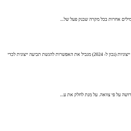
תביעה ייצוגית היא אחד הכלים המשפטיים המשמעותיים העומדים בפני "האזרח הקטן", אל עוולות המבוצעות מצד שחקנים חזקים. אולם חוק תובענות ייצוגיות (נכון ל- 2024) מגביל את האפשרות להגשת תביעה ייצוגית לכדי
ושה על פי צוואה. על מנת לחלק את ע...