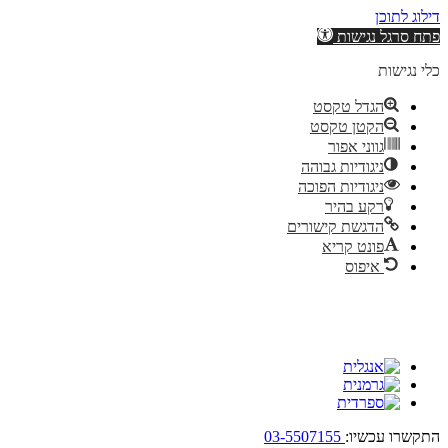
דילוג לתוכן
פתח סרגל נגישות
כלי נגישות
הגדל טקסט
הקטן טקסט
גווני אפור
ניגודיות גבוהה
ניגודיות הפוכה
רקע בהיר
הדגשת קישורים
פונט קריא
איפוס
התקשרו עכשיו:
03-5507155