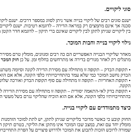
סוגי ליקויים.
ישנם סוגים רבים של ליקויי בנייה אשר ניתן לסווג במספר דרכים. ישנם ליק
סכנה אך אינם מתמצים רק במראה הדירה – לדוגמא רטיבות. ישנם ליקויים ג
בין ליקויים שניתן לתקן לבין ליקויים שאינם ברי תיקון – לדוגמא חדר הקטן 
גילוי ליקויי בנייה וחבות המוכר.
מאחר שליקויי הבנייה האפשריים הם כה רבים ומגוונים, מומלץ טרם מסיר
מתגלים רק לאחר מגורים בדירה או מתרחשים בחלוף זמן. על כן
חוק המכר (ד
• תקופת הבדק – תקופה זו מתחילה עם מסירת הדירה לקונה וסיומה משתנה 
הבדק נחשב המוכר כמי שלא עמד בהתחייבויותיו כלפי הקונה, אלא אם הוא 
• תקופת האחריות – תקופה זו מתחילה עם סוף תקופת הבדק ואורכה שלוש שנ
הקונה.
בהתחייבויותיו כלפי הקונה, אלא אם הוא הוכיח שהליקוי נגרם בשל מעשי הק
כיצד מתמודדים עם ליקויי בנייה.
החוק קובע כי כאשר מדובר בליקויים שניתן לתקן, יש לתת למוכר הזדמנות ל
מומלץ יחד עם זאת, במצב שבו המוכר אינו מתקן את הליקוי, בטרם תיקון הלי
שמורה לרוכש הזכות לתבוע את המוכר ולדרוש פיצויים על הפרת התחייבויו