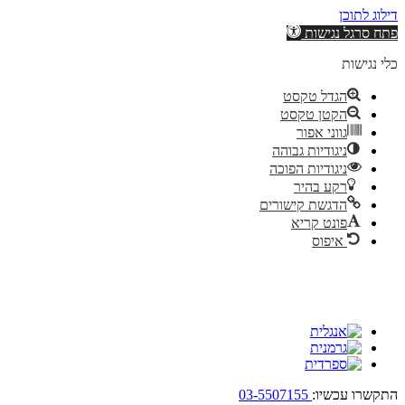
דילוג לתוכן
פתח סרגל נגישות
כלי נגישות
הגדל טקסט
הקטן טקסט
גווני אפור
ניגודיות גבוהה
ניגודיות הפוכה
רקע בהיר
הדגשת קישורים
פונט קריא
איפוס
התקשרו עכשיו:
03-5507155