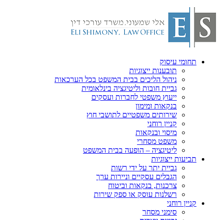
תחומי עיסוק
תובענות ייצוגיות
ניהול הליכים בבית המשפט בכל הערכאות
גביית חובות וליטיגציה בינלאומית
ייעוץ משפטי לחברות ועסקים
בנקאות ומימון
שירותים משפטיים לתושבי חוץ
קניין רוחני
מיסוי ובנקאות
משפט מסחרי
ליטיגציה – הופעה בבית המשפט
תביעות ייצוגיות
גביית יתר על ידי רשות
הגבלים עסקיים וניירות ערך
צרכנות, בנקאות וביטוח
רשלנות עוסק או ספק שירות
קניין רוחני
סימני מסחר