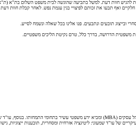
ים חלקיים ואף תבעו את זכותם לפיצויי בגין עגמת נפש. לאחר קבלת חוות
רי ובייצוג תובעים ונתבעים. פנו אלינו בכל שאלה ונשמח לסייע.
ת דעת משפטית הדרושה, בדרך כלל, טרם נקיטת הליכים משפטיים.
עו"ד אלי שמעוני בוגר תואר ראשון במשפטים (LL.B) ובעל תואר שני במנהל עסקים (MBA) ומביא 
ים של עו"ד שמעוני: ליטיגציה אזרחית ומסחרית, תובענות ייצוגיות, גישור וב