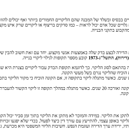
ויים בבסיס ובשלד של המבנה שהם הליקויים החמורים ביותר ואף יכולים להוו
לויים שכל אדם יכול לראות – כמו סדקים בריצוף או ליקויים שרק איש מקצו
מהקבוע בתקני הבנייה.
ת הדירה לבצע בדק שלה באמצעות אנשי מקצוע. יחד עם זאת חשוב להבין של
ירות), התשל"ג-1973
קובע מספר תקופות לגילוי ליקויי בנייה.
בהתאם לסוג הליקוי. כך לדוגמא תקופת הבדק עבור ליקויים בצנרת היא שנ
הוכיח שהליקוי נגרם בשל מעשי הקונה.
ים. כאשר מתגלה ליקוי בתקופה זו, אם הקונה הוכיח כי מקור הליקוי בתכנ
• תקופת בדק לאי-התאמה יסודית – תקופה זו מתחילה עם מסירת הדירה לקונה ואורכה 20 שנים. כאשר 
ונה.
תקן את הליקוי. במידה והמוכר לא מתקן את הליקוי בתוך זמן סביר יכול הקו
קוי באופן עצמי, להתייעץ עם עורך דין כיצד לפעול, בכדי שלא יפגעו זכויות
תיו, ירידת ערך הדירה ועוגמת הנפש. חשיבות הליווי המשפטי היא מכרעת, 