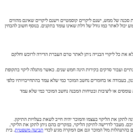
ת סכנה של ממש, ישנם ליקויים קוסמטיים וישנם ליקויים שאינם מהווים
ע יכול לאתר כמו גודל של דלת שאינו עומד בתקנים. בנוסף חשוב להבחין
א את כל ליקויי הבנייה ניתן לאתר טרם העברת הדירה לרוכש וחלקם
תיים ועבור סדקים בקירות הינה חמש שנים. כאשר מתגלה ליקוי בתקופת
ון, בעבודה או בחומרים נחשב המוכר כמי שלא עמד בהתחייבויותיו כלפי
מתגלה במהלך תקופה זו ליקוי הקשור להעברת עומסים או ליציבות ובטיחות המבנה נחשב המוכר כמי שלא עמד
נה לתקן את הליקוי בעצמו והמוכר יהיה חייב לשאת בעלויות התיקון.
יכם. מעבר לדרישה לתיקון הליקוי, במקרים בהם ניתן לתקן את הליקוי,
גם בהתנהלות מול המוכר וגם אם המקרה מגיע לכדי
תביעה משפטית
. בית